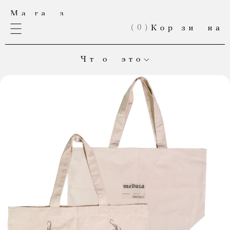
(
0
)
Чт о это
Это онлайн-магазин «Медузы». Здесь продаются книги,
выпущенные в нашем издательстве. А теперь еще и мерч!
Если вы хотите оформить большой заказ; если товар,
который вы собирались купить, закончился; если
вы мечтаете делать вещи вместе с нами — напишите нам:
shop@meduza.io
.
Каждая ваша покупка
помогает «Медузе» выжить.
Приходите чаще! «Магаз» постоянно обновляется.