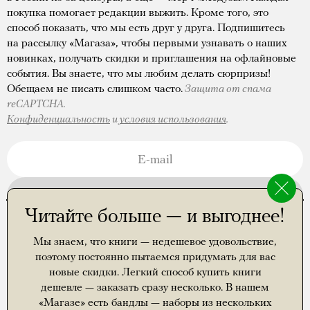
покупка помогает редакции выжить. Кроме того, это
способ показать, что мы есть друг у друга. Подпишитесь
на рассылку «Магаза», чтобы первыми узнавать о наших
новинках, получать скидки и приглашения на офлайновые
события. Вы знаете, что мы любим делать сюрпризы!
Обещаем не писать слишком часто.
Защита от спама
reCAPTCHA.
Конфиденциальность
и
условия использования
.
ПОДПИСАТЬСЯ
Читайте больше — и выгоднее!
Правила доставки
Самые частые вопросы о доставке
Мы знаем, что книги — недешевое удовольствие,
Где еще можно купить наши книги
поэтому постоянно пытаемся придумать для вас
Афиша
новые скидки. Легкий способ купить книги
Правила обработки данных
дешевле — заказать сразу несколько. В нашем
Читайте «Медузу»
«Магазе» есть бандлы — наборы из нескольких