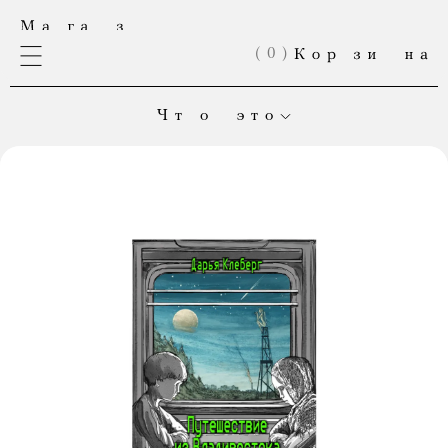
(
0
)
Чт о это
Это онлайн-магазин «Медузы». Здесь продаются книги,
выпущенные в нашем издательстве. А теперь еще и мерч!
Если вы хотите оформить большой заказ; если товар,
который вы собирались купить, закончился; если
вы мечтаете делать вещи вместе с нами — напишите нам:
shop@meduza.io
.
Каждая ваша покупка
помогает «Медузе» выжить.
Приходите чаще! «Магаз» постоянно обновляется.