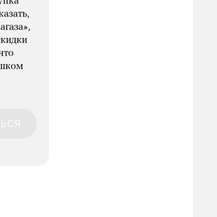
упка
казать,
агаза»,
скидки
что
ишком
ЬСЯ