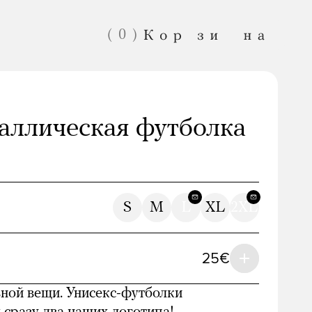
(
0
)
аллическая футболка
S
M
L
XL
2XL
Спасибо!
Ваша «Медуза»
25€
ной вещи. Унисекс-футболки