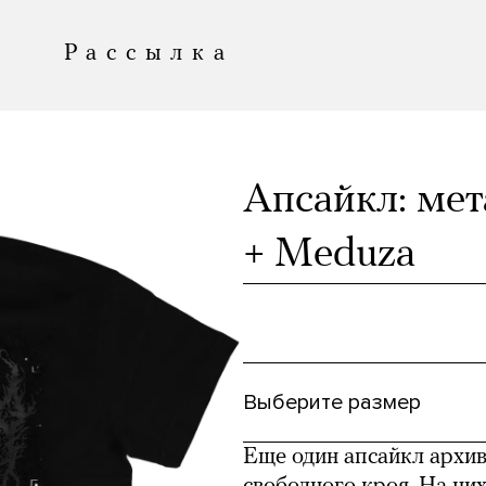
Рассылка
аются книги,
Апсайкл: мет
рь еще и мерч!
+ Meduza
сли товар, который
 мечтаете делать
@meduza.io
.
выжить.
Приходите
Выберите размер
Еще один апсайкл архив