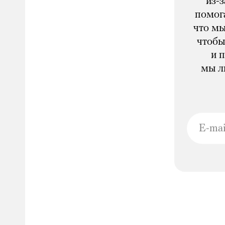
из-
помога
что мы
чтобы
и 
мы л