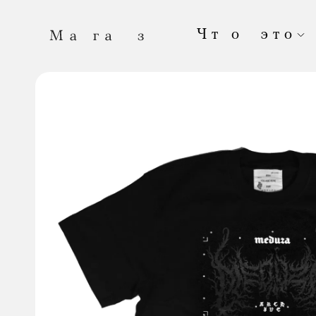
Чт о это
Это онлайн-магазин «Медузы». Здесь прод
выпущенные в нашем издательстве. А тепе
Если вы хотите оформить большой заказ; е
вы собирались купить, закончился; если вы
вещи вместе с нами — напишите нам:
shop
Каждая ваша покупка
помогает «Медузе» 
чаще! «Магаз» постоянно обновляется.