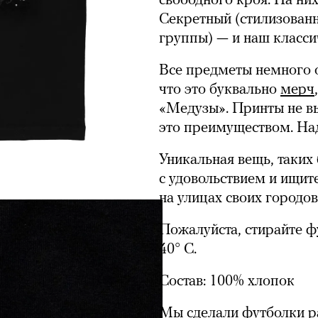
свободного кроя. На них
Секретный (стилизованн
группы) — и наш класси
Все предметы немного о
что это буквально
мерч
«Медузы». Принты не в
это преимуществом. Над
Уникальная вещь, таких 
с удовольствием и ищит
на улицах своих городов
Пожалуйста, стирайте ф
40° C.
Состав: 100% хлопок
Мы сделали футболки ра