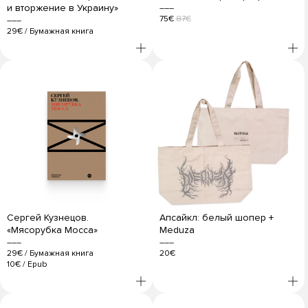
и вторжение в Украину»
75€
87€
29€
/
Бумажная книга
Сергей Кузнецов.
Апсайкл: белый шопер +
«Мясорубка Мосса»
Meduza
29€
/
Бумажная книга
20€
10€
/
Epub