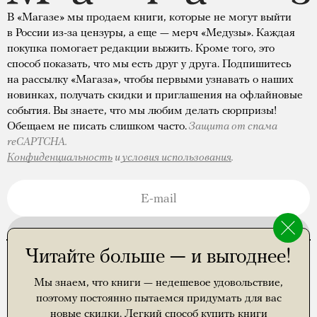
В «Магазе» мы продаем книги, которые не могут выйти
в России из-за цензуры, а еще — мерч «Медузы». Каждая
покупка помогает редакции выжить. Кроме того, это
способ показать, что мы есть друг у друга. Подпишитесь
на рассылку «Магаза», чтобы первыми узнавать о наших
новинках, получать скидки и приглашения на офлайновые
события. Вы знаете, что мы любим делать сюрпризы!
Обещаем не писать слишком часто.
Защита от спама
reCAPTCHA.
Конфиденциальность
и
условия использования
.
ПОДПИСАТЬСЯ
Читайте больше — и выгоднее!
Правила доставки
Самые частые вопросы о доставке
Мы знаем, что книги — недешевое удовольствие,
Где еще можно купить наши книги
поэтому постоянно пытаемся придумать для вас
Афиша
новые скидки. Легкий способ купить книги