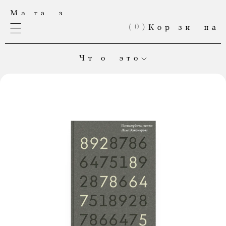
(
0
)
Чт о это
Это онлайн-магазин «Медузы». Здесь продаются книги,
выпущенные в нашем издательстве. А теперь еще и мерч!
Если вы хотите оформить большой заказ; если товар,
который вы собирались купить, закончился; если
вы мечтаете делать вещи вместе с нами — напишите нам:
shop@meduza.io
.
Каждая ваша покупка
помогает «Медузе» выжить.
Приходите чаще! «Магаз» постоянно обновляется.