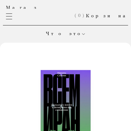
(
0
)
Чт о это
Это онлайн-магазин «Медузы». Здесь продаются книги,
выпущенные в нашем издательстве. А теперь еще и мерч!
Если вы хотите оформить большой заказ; если товар,
который вы собирались купить, закончился; если
вы мечтаете делать вещи вместе с нами — напишите нам:
shop@meduza.io
.
Каждая ваша покупка
помогает «Медузе» выжить.
Приходите чаще! «Магаз» постоянно обновляется.