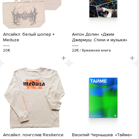
Апсайкл: белый шопер +
Антон Долин. «Джим
Meduza
Джармуш. Стихи и музыка»
20€
22€
/
Бумажная книга
Апсайкл: лонгслив Resilience
Василий Чернышев. «Тайме»