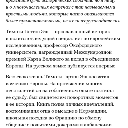
прояснить суть исторических событий, но я пишу
и о многочисленных встречах с так называемыми
простыми людьми, которые часто оказываются
более примечательными, нежели их руководители».
Тимоти Гартон Эш — прославленный историк
и политолог, ведущий специалист по европейским
исследованиям, профессор Оксфордского
университета, награжденный Международной
премией Карла Великого за вклад в объединение
Европы. На русском языке публикуется впервые.
Всю свою жизнь Тимоти Гартон Эш посвятил
изучению Европы. На протяжении многих
десятилетий он на собственном опыте постигал
ее судьбу, был свидетелем поворотных моментов
в ее истории. Книга полна личных впечатлений:
воспоминания отца о высадке в Нормандии,
школьная поездка во Францию по обмену,
общение с польскими докерами и албанскими