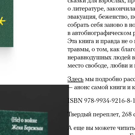
сказки для взрослых, пр
о литературе, закончила
эвакуация, беженство, 
собрать себя заново в н
в автобиографическом р
Эта книга и правда не о
травмы, о том, как бла
неравнодушных людей в
место свободе, любви и
Здесь
мы подробно расс
— анонс самой книги и 
ISBN 978-9934-9216-8-
Твердый переплет, 268 
А еще вы можете читать