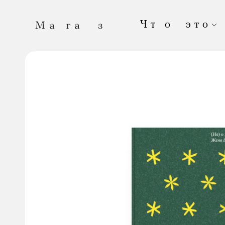
Чт о это
Это онлайн-магазин «Медузы». Здесь прод
выпущенные в нашем издательстве. А тепе
Если вы хотите оформить большой заказ; е
вы собирались купить, закончился; если вы
вещи вместе с нами — напишите нам:
shop
Каждая ваша покупка
помогает «Медузе» 
чаще! «Магаз» постоянно обновляется.