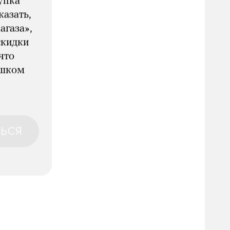
упка
казать,
агаза»,
скидки
что
ишком
ЬСЯ