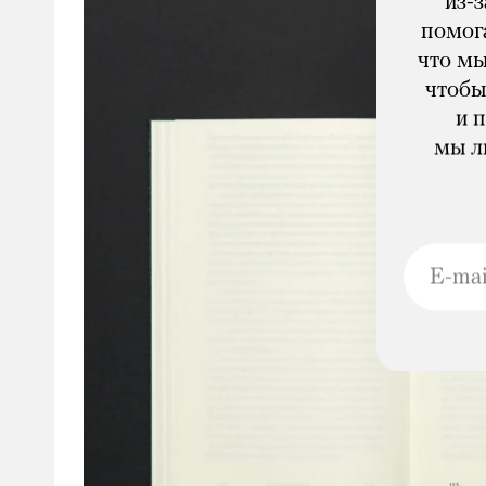
из-
помога
что мы
чтобы
и 
мы л