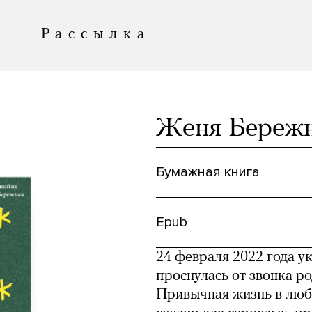
Рассылка
аются книги,
Женя Бережна
рь еще и мерч!
сли товар, который
Бумажная книга
 мечтаете делать
@meduza.io
.
Epub
выжить.
Приходите
24 февраля 2022 года 
проснулась от звонка ро
Привычная жизнь в люб