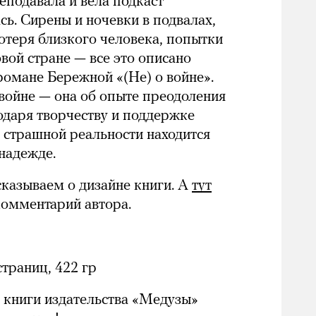
еподавала и вела подкаст
сь. Сирены и ночевки в подвалах,
потеря близкого человека, попытки
овой стране — все это описано
омане Бережной «(Не) о войне».
 войне — она об опыте преодоления
годаря творчеству и поддержке
 страшной реальности находится
 надежде.
казываем о дизайне книги. А
тут
комментарий автора.
1
страниц, 422 гр
 книги издательства «Медузы»