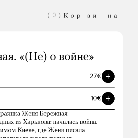
(
0
)
я. «(Не) о войне»
27€
10€
Спасибо!
Ваша «Медуза»
украинка Женя Бережная
дных из Харькова: началась война.
имом Киеве, где Женя писала