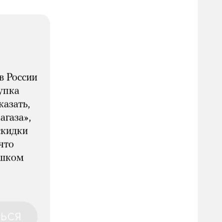
в России
упка
казать,
агаза»,
скидки
что
ишком
ЬСЯ