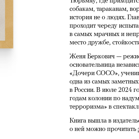
Тюрьмяу, где приходитс
собакам, тараканам, вор
история не о людях. Гла
проходит череду испыта
в самых мрачных и непр
место дружбе, стойкост
Женя Беркович — режис
основательница незави
«Дочери СОСО», учени
одна из самых заметных
в России. В июле 2024 
годам колонии по наду
терроризма» в спектакл
Книга вышла в издательс
о ней можно прочитать