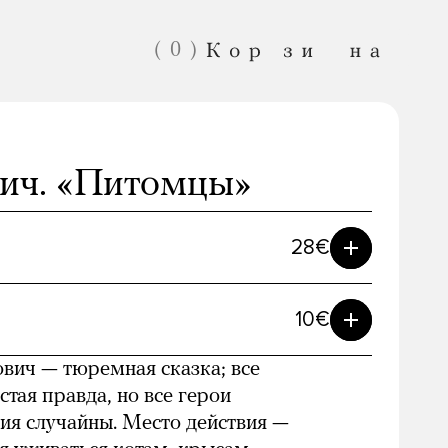
(
0
)
ич. «Питомцы»
28€
10€
Спасибо!
Ваша «Медуза»
ич — тюремная сказка; все
стая правда, но все герои
ия случайны. Место действия —