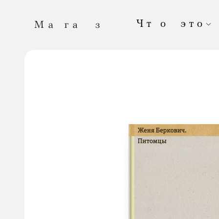
Чт о это
Это онлайн-магазин «Медузы». Здесь прод
выпущенные в нашем издательстве. А тепе
Если вы хотите оформить большой заказ; е
вы собирались купить, закончился; если вы
вещи вместе с нами — напишите нам:
shop
Каждая ваша покупка
помогает «Медузе» 
чаще! «Магаз» постоянно обновляется.