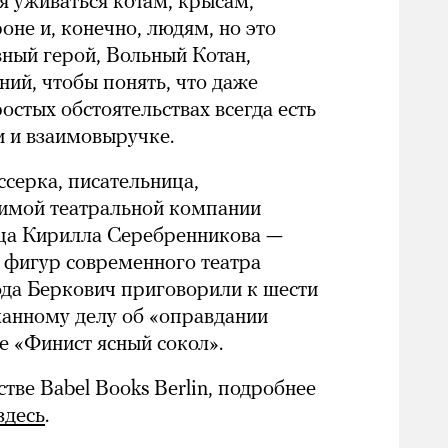
я уживаться котам, крысам,
оне и, конечно, людям, но это
вный герой, Вольный Котан,
ний, чтобы понять, что даже
остых обстоятельствах всегда есть
и и взаимовыручке.
серка, писательница,
симой театральной компании
ца Кирилла Серебренникова —
 фигур современного театра
года Беркович приговорили к шести
манному делу об «оправдании
е «Финист ясный сокол».
тве Babel Books Berlin, подробнее
здесь
.