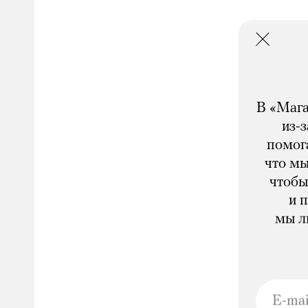
В «Мага
из-
помога
что мы
чтобы
и 
мы л