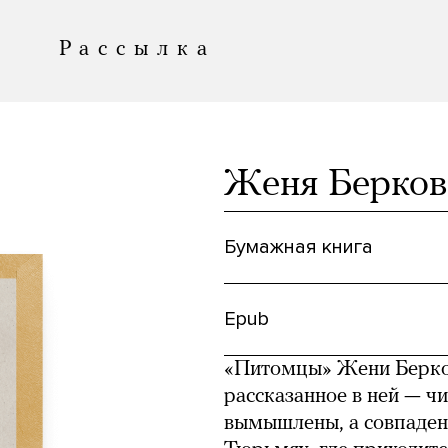
Рассылка
аются книги,
Женя Берков
рь еще и мерч!
сли товар, который
Бумажная книга
 мечтаете делать
@meduza.io
.
Epub
выжить.
Приходите
«Питомцы» Жени Берков
рассказанное в ней — чи
вымышлены, а совпаден